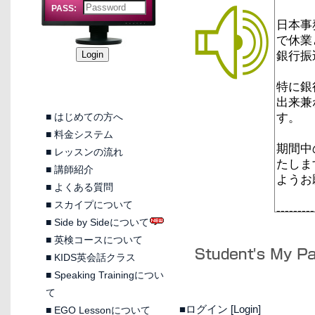
PASS:
■
はじめての方へ
■
料金システム
■
レッスンの流れ
■
講師紹介
■
よくある質問
■
スカイプについて
■
Side by Sideについて
■
英検コースについて
■
KIDS英会話クラス
■
Speaking Trainingについ
て
■ログイン [Login]
■
EGO Lessonについて