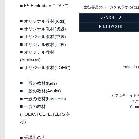
■
ES Evaluationについて
生徒専用のページを表示するに
S k y p e I D
■
オリジナル教材(Kids)
P a s s w o r d
■
オリジナル教材(初級)
■
オリジナル教材(中級)
■
オリジナル教材(上級)
■
オリジナル教材
(business)
Yaho
■
オリジナル教材(TOEIC)
■
一般の教材(Kids)
■
一般の教材(Adults)
すでに当サイトを
■
一般の教材(business)
ログ
■
一般の教材
Yah
(TOEIC,TOEFL, IELTS 英
検)
■
受講生の声