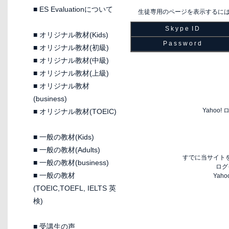
■
ES Evaluationについて
生徒専用のページを表示するに
S k y p e I D
■
オリジナル教材(Kids)
P a s s w o r d
■
オリジナル教材(初級)
■
オリジナル教材(中級)
■
オリジナル教材(上級)
■
オリジナル教材
(business)
Yaho
■
オリジナル教材(TOEIC)
■
一般の教材(Kids)
■
一般の教材(Adults)
すでに当サイトを
■
一般の教材(business)
ログ
■
一般の教材
Yah
(TOEIC,TOEFL, IELTS 英
検)
■
受講生の声