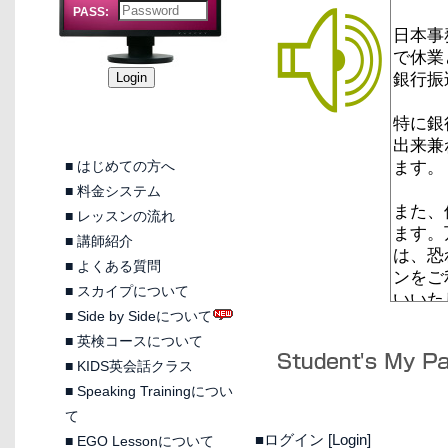
PASS:
■
はじめての方へ
■
料金システム
■
レッスンの流れ
■
講師紹介
■
よくある質問
■
スカイプについて
■
Side by Sideについて
■
英検コースについて
■
KIDS英会話クラス
■
Speaking Trainingについ
て
■ログイン [Login]
■
EGO Lessonについて