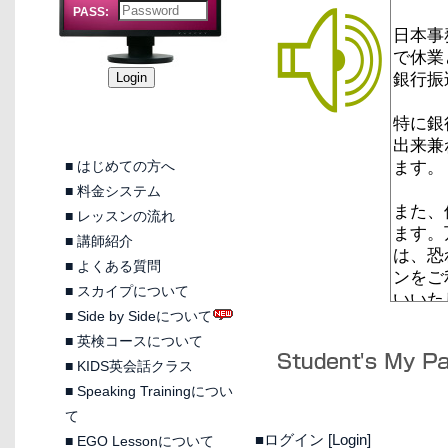
PASS:
■
はじめての方へ
■
料金システム
■
レッスンの流れ
■
講師紹介
■
よくある質問
■
スカイプについて
■
Side by Sideについて
■
英検コースについて
■
KIDS英会話クラス
■
Speaking Trainingについ
て
■ログイン [Login]
■
EGO Lessonについて