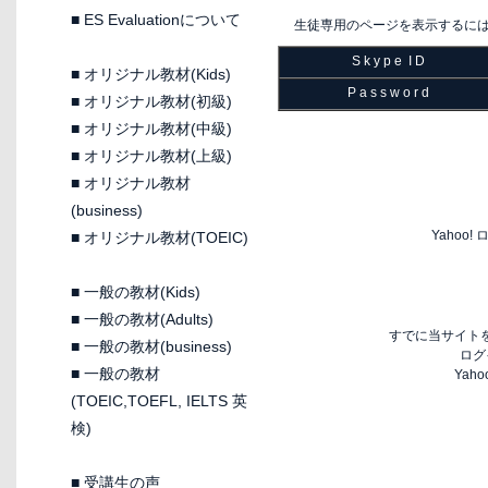
■
ES Evaluationについて
生徒専用のページを表示するに
S k y p e I D
■
オリジナル教材(Kids)
P a s s w o r d
■
オリジナル教材(初級)
■
オリジナル教材(中級)
■
オリジナル教材(上級)
■
オリジナル教材
(business)
Yaho
■
オリジナル教材(TOEIC)
■
一般の教材(Kids)
■
一般の教材(Adults)
すでに当サイトを
■
一般の教材(business)
ログ
■
一般の教材
Yah
(TOEIC,TOEFL, IELTS 英
検)
■
受講生の声