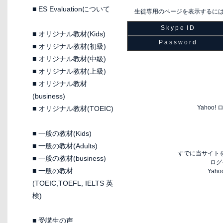
■
ES Evaluationについて
生徒専用のページを表示するに
S k y p e I D
■
オリジナル教材(Kids)
P a s s w o r d
■
オリジナル教材(初級)
■
オリジナル教材(中級)
■
オリジナル教材(上級)
■
オリジナル教材
(business)
Yaho
■
オリジナル教材(TOEIC)
■
一般の教材(Kids)
■
一般の教材(Adults)
すでに当サイトを
■
一般の教材(business)
ログ
■
一般の教材
Yah
(TOEIC,TOEFL, IELTS 英
検)
■
受講生の声