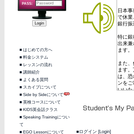
PASS:
■
はじめての方へ
■
料金システム
■
レッスンの流れ
■
講師紹介
■
よくある質問
■
スカイプについて
■
Side by Sideについて
■
英検コースについて
■
KIDS英会話クラス
■
Speaking Trainingについ
て
■ログイン [Login]
■
EGO Lessonについて