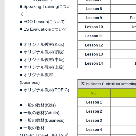
■
Speaking Trainingについ
Lesson 8
て
Lesson 9
Per
■
EGO Lessonについて
Lesson 10
How
■
ES Evaluationについて
Lesson 11
■
オリジナル教材(Kids)
Lesson 12
■
オリジナル教材(初級)
Lesson 13
■
オリジナル教材(中級)
Lesson 14
■
オリジナル教材(上級)
■
オリジナル教材
(business)
business Curicullum ac
■
オリジナル教材(TOEIC)
NO.
Lesson 1
■
一般の教材(Kids)
Lesson 2
■
一般の教材(Adults)
■
一般の教材(business)
Lesson 3
■
一般の教材
Lesson 4
(TOEIC,TOEFL, IELTS 英