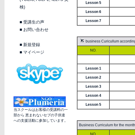
Lesson 5
検)
Lesson 6
Lesson 7
■
受講生の声
■
お問い合わせ
business Curicullum ac
■
新規登録
NO.
■
マイページ
Lesson 1
Lesson 2
Lesson 3
Lesson 4
Lesson 5
当スクールはお客様の受講料の一
部から 恵まれないセブの子供達
への支援活動に参加しています。
Business Curriculum for t
NO.