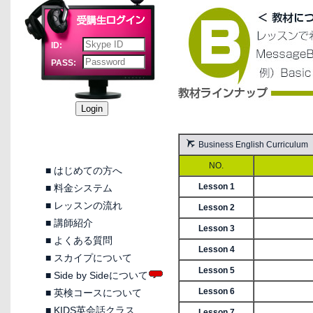
ID:
PASS:
Business English Cur
NO.
■
はじめての方へ
Lesson 1
■
料金システム
■
レッスンの流れ
Lesson 2
■
講師紹介
Lesson 3
■
よくある質問
Lesson 4
■
スカイプについて
Lesson 5
■
Side by Sideについて
Lesson 6
■
英検コースについて
■
KIDS英会話クラス
Lesson 7