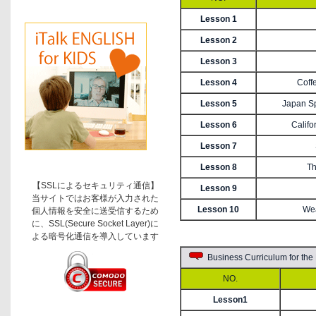
Lesson 1
Lesson 2
Lesson 3
Lesson 4
Coff
Lesson 5
Japan Sp
Lesson 6
Califo
Lesson 7
Lesson 8
Th
【SSLによるセキュリティ通信】
Lesson 9
当サイトではお客様が入力された
Lesson 10
Wea
個人情報を安全に送受信するため
に、SSL(Secure Socket Layer)に
よる暗号化通信を導入しています
Business Curriculum f
NO.
Lesson1