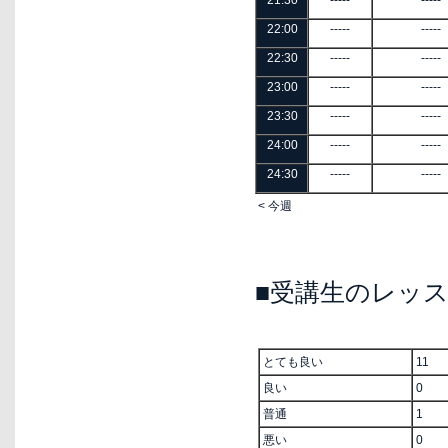
21:30
-----
-----
22:00
-----
-----
22:30
-----
-----
23:00
-----
-----
23:30
-----
-----
24:00
-----
-----
24:30
-----
-----
< 今週
■受講生のレッ
とても良い
11
良い
0
普通
1
悪い
0