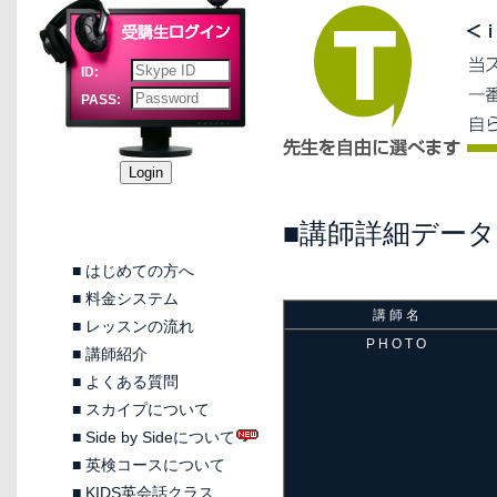
ID:
PASS:
■講師詳細データ
■
はじめての方へ
■
料金システム
講 師 名
■
レッスンの流れ
P H O T O
■
講師紹介
■
よくある質問
■
スカイプについて
■
Side by Sideについて
■
英検コースについて
■
KIDS英会話クラス