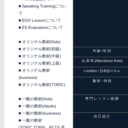
■
Speaking Trainingについ
て
■
EGO Lessonについて
■
ES Evaluationについて
■
オリジナル教材(Kids)
■
オリジナル教材(初級)
年 齢 / 性 別
■
オリジナル教材(中級)
出 席 率 [Attendance Rate]
■
オリジナル教材(上級)
■
オリジナル教材
Location / 日本語スキル
(business)
趣 味・特 技
■
オリジナル教材(TOEIC)
■
一般の教材(Kids)
専 門 レ ッ ス ン 範 囲
■
一般の教材(Adults)
■
一般の教材(business)
自 己 紹 介
■
一般の教材
(TOEIC,TOEFL, IELTS 英