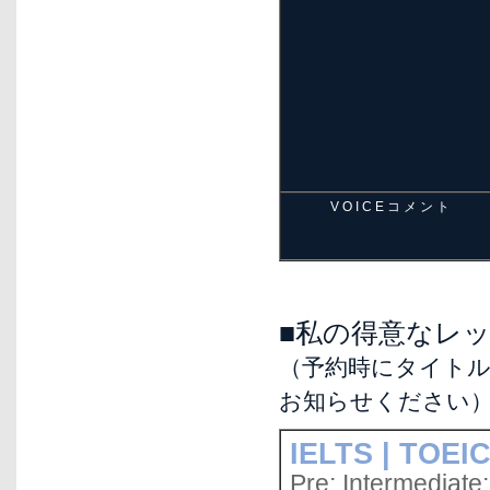
V O I C E コ メ ン ト
■私の得意なレ
（予約時にタイト
お知らせください
IELTS | TOEI
Pre; Intermediat