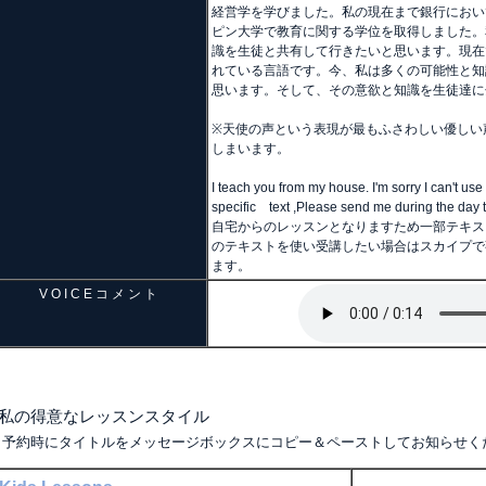
経営学を学びました。私の現在まで銀行におい
ピン大学で教育に関する学位を取得しました。
識を生徒と共有して行きたいと思います。現在
れている言語です。今、私は多くの可能性と知
思います。そして、その意欲と知識を生徒達に
※天使の声という表現が最もふさわしい優しい
しまいます。
I teach you from my house. I'm sorry I can't use 
specific text ,Please send me during the day 
自宅からのレッスンとなりますため一部テキス
のテキストを使い受講したい場合はスカイプで
ます。
V O I C E コ メ ン ト
■私の得意なレッスンスタイル
（予約時にタイトルをメッセージボックスにコピー＆ペーストしてお知らせく