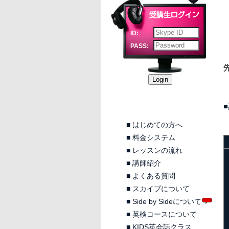
ID:
PASS:
■
はじめての方へ
■
料金システム
■
レッスンの流れ
■
講師紹介
■
よくある質問
■
スカイプについて
■
Side by Sideについて
■
英検コースについて
■
KIDS英会話クラス