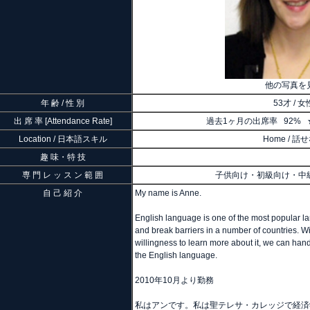
他の写真を
年 齢 / 性 別
53才 / 女
出 席 率 [Attendance Rate]
過去1ヶ月の出席率 92% ★
Location / 日本語スキル
Home / 話
趣 味・特 技
専 門 レ ッ ス ン 範 囲
子供向け・初級向け・中
自 己 紹 介
My name is Anne.
English language is one of the most popular 
and break barriers in a number of countries.
willingness to learn more about it, we can han
the English language.
2010年10月より勤務
私はアンです。私は聖テレサ・カレッジで経済