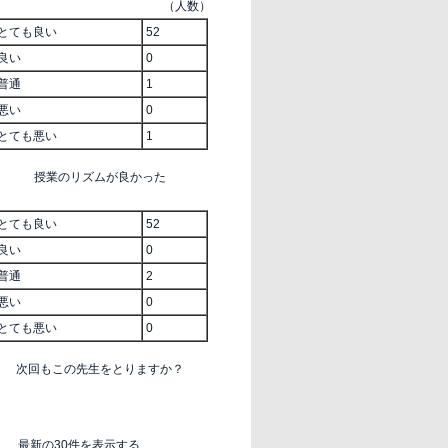
（人数）
とても良い
52
良い
0
普通
1
悪い
0
とても悪い
1
授業のリズムが良かった
とても良い
52
良い
0
普通
2
悪い
0
とても悪い
0
次回もこの先生をとりますか？
す
最新の30件を表示する