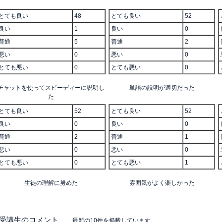
とても良い
48
とても良い
52
良い
1
良い
0
普通
5
普通
2
悪い
0
悪い
0
とても悪い
0
とても悪い
0
チャットを使ってスピーディーに説明し
単語の説明が適切だった
た
とても良い
52
とても良い
52
良い
0
良い
0
普通
2
普通
1
悪い
0
悪い
0
とても悪い
0
とても悪い
1
生徒の理解に努めた
雰囲気がよく楽しかった
■受講生のコメント
最新の10件を掲載していま