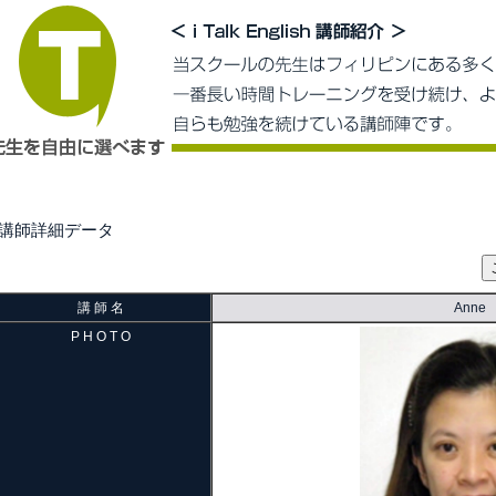
■講師詳細データ
講 師 名
Anne
P H O T O