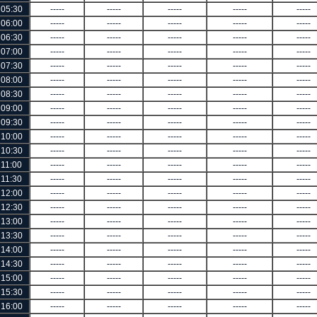
05:30
-----
-----
-----
-----
-----
06:00
-----
-----
-----
-----
-----
06:30
-----
-----
-----
-----
-----
07:00
-----
-----
-----
-----
-----
07:30
-----
-----
-----
-----
-----
08:00
-----
-----
-----
-----
-----
08:30
-----
-----
-----
-----
-----
09:00
-----
-----
-----
-----
-----
09:30
-----
-----
-----
-----
-----
10:00
-----
-----
-----
-----
-----
10:30
-----
-----
-----
-----
-----
11:00
-----
-----
-----
-----
-----
11:30
-----
-----
-----
-----
-----
12:00
-----
-----
-----
-----
-----
12:30
-----
-----
-----
-----
-----
13:00
-----
-----
-----
-----
-----
13:30
-----
-----
-----
-----
-----
14:00
-----
-----
-----
-----
-----
14:30
-----
-----
-----
-----
-----
15:00
-----
-----
-----
-----
-----
15:30
-----
-----
-----
-----
-----
16:00
-----
-----
-----
-----
-----