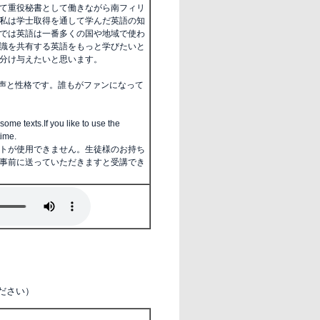
て重役秘書として働きながら南フィリ
私は学士取得を通して学んだ英語の知
では英語は一番多くの国や地域で使わ
識を共有する英語をもっと学びたいと
分け与えたいと思います。
声と性格です。誰もがファンになって
some texts.If you like to use the
time.
トが使用できません。生徒様のお持ち
事前に送っていただきますと受講でき
ださい）