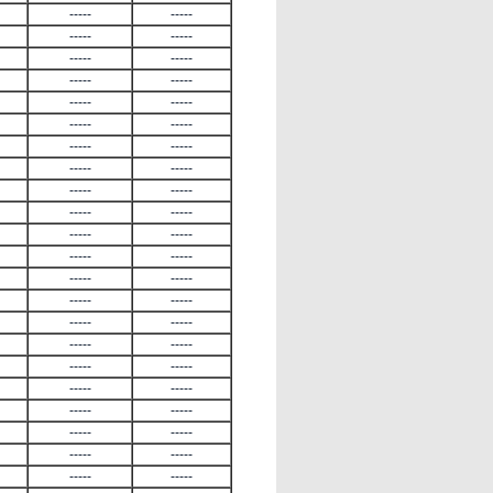
-----
-----
-----
-----
-----
-----
-----
-----
-----
-----
-----
-----
-----
-----
-----
-----
-----
-----
-----
-----
-----
-----
-----
-----
-----
-----
-----
-----
-----
-----
-----
-----
-----
-----
-----
-----
-----
-----
-----
-----
-----
-----
-----
-----