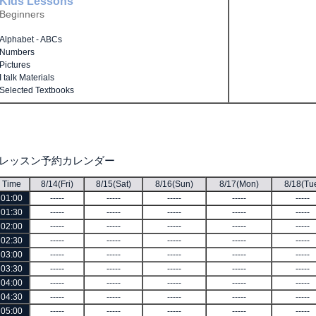
Kids Lessons
Beginners
Alphabet - ABCs
Numbers
Pictures
I talk Materials
Selected Textbooks
■レッスン予約カレンダー
Time
8/14(Fri)
8/15(Sat)
8/16(Sun)
8/17(Mon)
8/18(Tu
01:00
-----
-----
-----
-----
-----
01:30
-----
-----
-----
-----
-----
02:00
-----
-----
-----
-----
-----
02:30
-----
-----
-----
-----
-----
03:00
-----
-----
-----
-----
-----
03:30
-----
-----
-----
-----
-----
04:00
-----
-----
-----
-----
-----
04:30
-----
-----
-----
-----
-----
05:00
-----
-----
-----
-----
-----