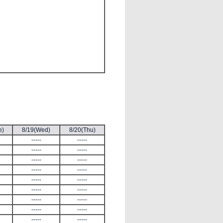
e)
8/19(Wed)
8/20(Thu)
-----
-----
-----
-----
-----
-----
-----
-----
-----
-----
-----
-----
-----
-----
-----
-----
-----
-----